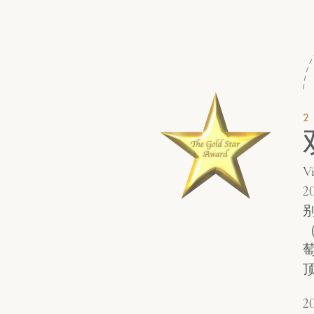
V
别
（
2