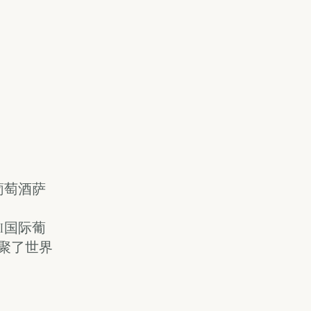
葡萄酒萨
NI国际葡
聚了世界