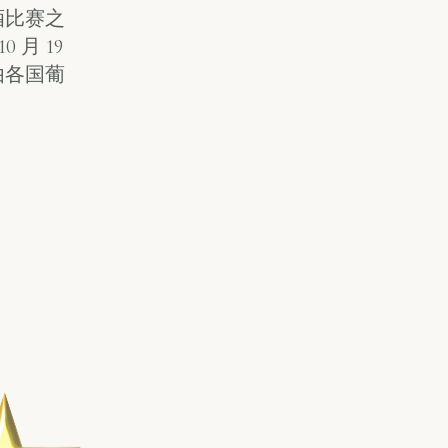
萄酒比赛之
 月 19
酒由各国葡